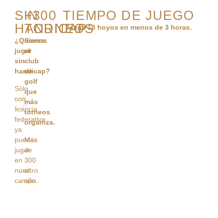
SIN
+300
TIEMPO DE JUEGO
HANDICAP
TORNEOS
Juega 18 hoyos en menos de 3 horas.
¿Quieres
Somos
jugar
el
sin
club
handicap?
de
golf
Sólo
que
con
más
licencia
torneos
federativa
organiza.
ya
puedes
Más
jugar
de
en
300
nuestro
al
campo.
año.