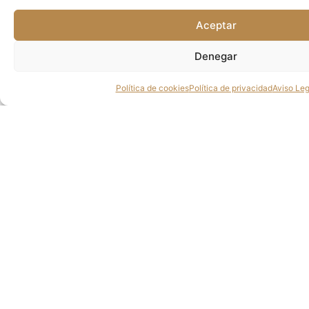
Aceptar
Denegar
Nuestros clientes hablan
Política de cookies
Política de privacidad
Aviso Leg
de
golf Negralejo
El campo es una gozada,