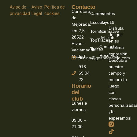
Contacto
-
-
Aviso de
Aviso
Política de
Carretera
privacidad
Legal
cookies
Campo
Eventos
de
Escuela
Hoyo19
Mejorada,
Disfruta
km 2,5
Torneos
Normativa
del golf
28522
del club
TopTracer
en su
Rivas-
Contacto
máxima
Tarifas
Vaciamadrid
expresión.
Reservas
Madrid
oficina@golfnegralejo.com
Descubre
916
nuestro
69 04
campo y
22
mejora tu
Horario
juego
del
con
club
clases
Lunes a
personalizada
viernes:
¡Te
esperamos!
09:00 –
21:00