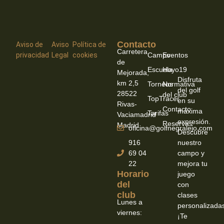
Contacto
-
-
Aviso de
Aviso
Política de
Carretera
privacidad
Legal
cookies
Campo
Eventos
de
Escuela
Hoyo19
Mejorada,
Disfruta
km 2,5
Torneos
Normativa
del golf
28522
del club
TopTracer
en su
Rivas-
Contacto
máxima
Tarifas
Vaciamadrid
expresión.
Reservas
Madrid
oficina@golfnegralejo.com
Descubre
916
nuestro
69 04
campo y
22
mejora tu
Horario
juego
del
con
club
clases
Lunes a
personalizada
viernes:
¡Te