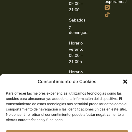
esperamos!
09:00 –
21:00
Sábados
y
domingos:
Horario
verano:
08:00 –
21:00h
Horario
invierno:
Consentimiento de Cookies
08:30 –
21:00h
Para ofrecer las mejores experiencias, utilizamos tecnologías como las
cookies para almacenar y/o acceder a la información del dispositivo. El
consentimiento de estas tecnologías nos permitirá procesar datos como el
comportamiento de navegación o las identificaciones únicas en este sitio.
No consentir o retirar el consentimiento, puede afectar negativamente a
ciertas características y funciones.