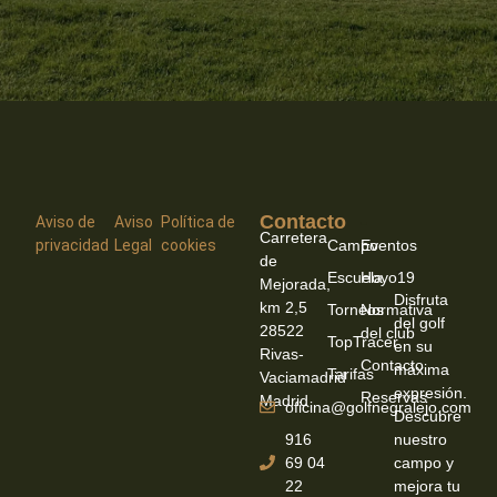
Contacto
-
-
Aviso de
Aviso
Política de
Carretera
privacidad
Legal
cookies
Campo
Eventos
de
Escuela
Hoyo19
Mejorada,
Disfruta
km 2,5
Torneos
Normativa
del golf
28522
del club
TopTracer
en su
Rivas-
Contacto
máxima
Tarifas
Vaciamadrid
expresión.
Reservas
Madrid
oficina@golfnegralejo.com
Descubre
916
nuestro
69 04
campo y
22
mejora tu