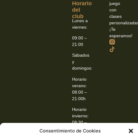
Horario
juego
del
con
club
clases
Lunes a
personalizada
viernes:
¡Te
esperamos!
09:00 –
21:00
Sábados
y
domingos:
Horario
verano:
08:00 –
21:00h
Horario
invierno:
08:30 –
21:00h
Consentimiento de Cookies